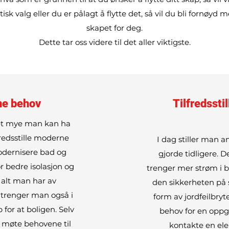
isk valg eller du er pålagt å flytte det, så vil du bli fornøyd m
skapet for deg.
Dette tar oss videre til det aller viktigste.
ne behov
Tilfredssti
det mye man kan ha
fredsstille moderne
I dag stiller man a
odernisere bad og
gjorde tidligere. 
r bedre isolasjon og
trenger mer strøm i b
l alt man har av
den sikkerheten på 
 trenger man også i
form av jordfeilbry
for at boligen. Selv
behov for en oppgr
å møte behovene til
kontakte en ele