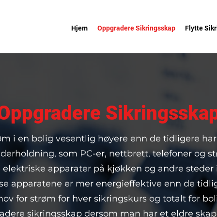
Hjem
Oppgradere Sikringsskap
Flytte Sik
Oppgradere Sikringsska
øm i en bolig vesentlig høyere enn de tidligere ha
nderholdning, som PC-er, nettbrett, telefoner og s
e elektriske apparater på kjøkken og andre steder i
e apparatene er mer energieffektive enn de tidlig
ov for strøm for hver sikringskurs og totalt for bo
dere sikringsskap dersom man har et eldre skap i