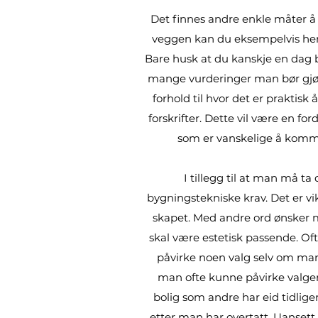
Det finnes andre enkle måter å s
veggen kan du eksempelvis henge
Bare husk at du kanskje en dag be
mange vurderinger man bør gjøre 
forhold til hvor det er praktis
forskrifter. Dette vil være en fo
som er vanskelige å komme 
I tillegg til at man må ta
bygningstekniske krav. Det er vik
skapet. Med andre ord ønsker man
skal være estetisk passende. Of
påvirke noen valg selv om man
man ofte kunne påvirke valgene
bolig som andre har eid tidliger
etter man har overtatt. Uansett 