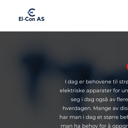
I dag er behovene til str
elektriske apparater for u
seg i dag også av fler
hverdagen. Mange av diss
har man i dag et større beh
man ha behov for å oppgra