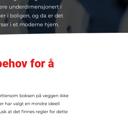
være underdimensjonert i
er i boligen, og da er det
urser i et moderne hjem.
behov for å
g ettersom boksen på veggen ikke
ier har valgt en mindre ideell
sk at det finnes regler for dette