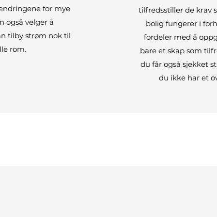
 endringene for mye
tilfredsstiller de krav
n også velger å
bolig fungerer i fo
 tilby strøm nok til
fordeler med å oppgr
lle rom.
bare et skap som tilf
du får også sjekket st
du ikke har et o