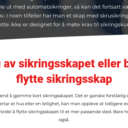
e ut med automatsikringer, så kan det fortsatt 
. I noen tilfeller har man et skap med skrusikring
te ikke er designet for å møte krav til sikringsk
 av sikringsskapet eller 
flytte sikringsskap
trend å gjemme bort sikringsskapet. Det er ganske forståeli
rtar et hus eller en leilighet, kan man oppleve at tidligere e
ordel å flytte sikringsskapet til et mer passende sted. Bare hu
også.