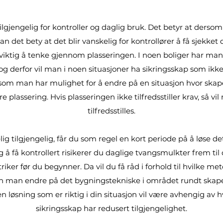
ilgjengelig for kontroller og daglig bruk. Det betyr at dersom
kan det bety at det blir vanskelig for kontrollører å få sjekk
et viktig å tenke gjennom plasseringen. I noen boliger har m
, og derfor vil man i noen situasjoner ha sikringsskap som ikke
som man har mulighet for å endre på en situasjon hvor skapet
plassering. Hvis plasseringen ikke tilfredsstiller krav, så vil
tilfredsstilles.
ig tilgjengelig, får du som regel en kort periode på å løse d
 å få kontrollert risikerer du daglige tvangsmulkter frem til d
iker før du begynner. Da vil du få råd i forhold til hvilke me
an man endre på det bygningstekniske i området rundt skapet
ken løsning som er riktig i din situasjon vil være avhengig av h
sikringsskap har redusert tilgjengelighet.