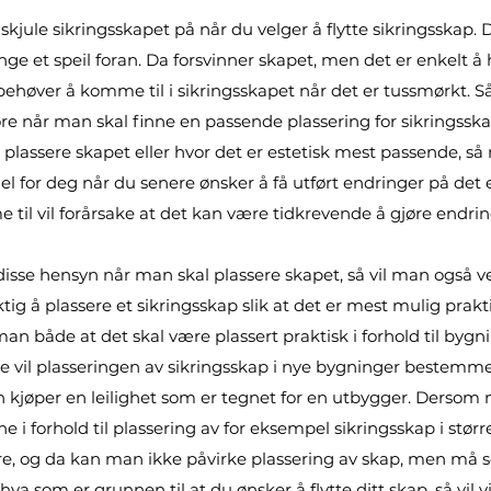
kjule sikringsskapet på når du velger å flytte sikringsskap.
 et speil foran. Da forsvinner skapet, men det er enkelt å h
høver å komme til i sikringsskapet når det er tussmørkt. Så 
når man skal finne en passende plassering for sikringsskapet
k å plassere skapet eller hvor det er estetisk mest passende, 
rdel for deg når du senere ønsker å få utført endringer på det
til vil forårsake at det kan være tidkrevende å gjøre endrin
 disse hensyn når man skal plassere skapet, så vil man også vel
tig å plassere et sikringsskap slik at det er mest mulig prakt
 både at det skal være plassert praktisk i forhold til bygnin
te vil plasseringen av sikringsskap i nye bygninger bestemm
 kjøper en leilighet som er tegnet for en utbygger. Dersom m
 i forhold til plassering av for eksempel sikringsskap i størr
e, og da kan man ikke påvirke plassering av skap, men må selv 
hva som er grunnen til at du ønsker å flytte ditt skap, så vil