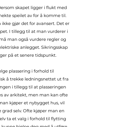
 Dersom skapet ligger i flukt med
ekte speilet av for å komme til.
ikke gjør det for avansert. Det er
. I tillegg til at man vurderer i
så må man også vurdere regler og
 elektriske anlegget. Sikringsskap
ger på et senere tidspunkt.
ge plassering i forhold til
isk å trekke ledningsnettet ut fra
gen i tillegg til at plasseringen
es av arkitekt, men man kan ofte
an kjøper et nybygget hus, vil
e grad selv. Ofte kjøper man en
ta et valg i forhold til flytting
 vi kunne hjelpe deg med å utføre