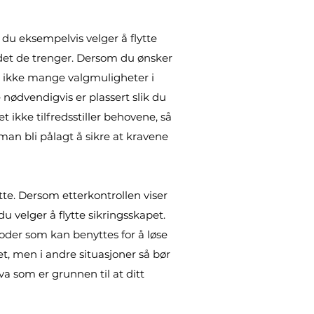
 du eksempelvis velger å flytte
et det de trenger. Dersom du ønsker
an ikke mange valgmuligheter i
 nødvendigvis er plassert slik du
 ikke tilfredsstiller behovene, så
 man bli pålagt å sikre at kravene
ette. Dersom etterkontrollen viser
u velger å flytte sikringsskapet.
toder som kan benyttes for å løse
, men i andre situasjoner så bør
va som er grunnen til at ditt