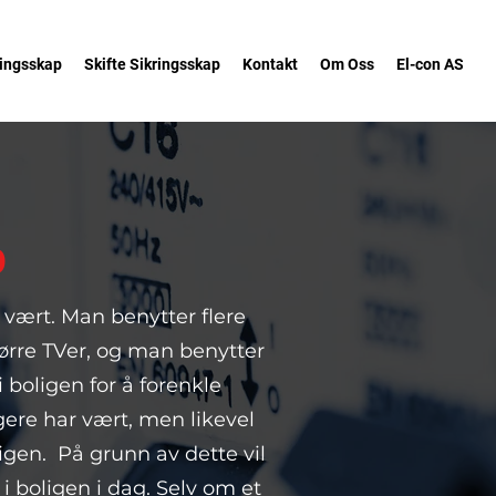
ringsskap
Skifte Sikringsskap
Kontakt
Om Oss
El-con AS
p
r vært. Man benytter flere
tørre TVer, og man benytter
 boligen for å forenkle
ere har vært, men likevel
ligen. På grunn av dette vil
 boligen i dag. Selv om et