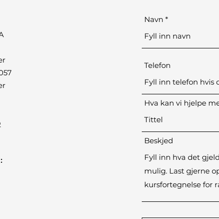
Navn
A
er
Telefon
0057
er
Hva kan vi hjelpe m
O
Beskjed
: